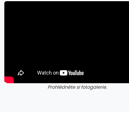
Nvidia zrušila objednávku GeForce RTX 5090 za $4600, Asus ji prý dodá za $5200
Prohlédněte si fotogalerie.
galerie: cviky
gale