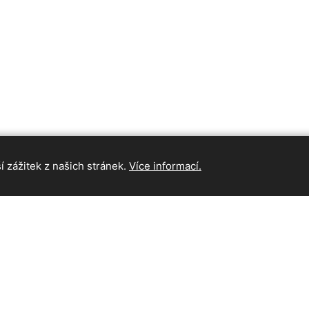
 zážitek z našich stránek.
Více informací.
INFORMAC
Hlavní strán