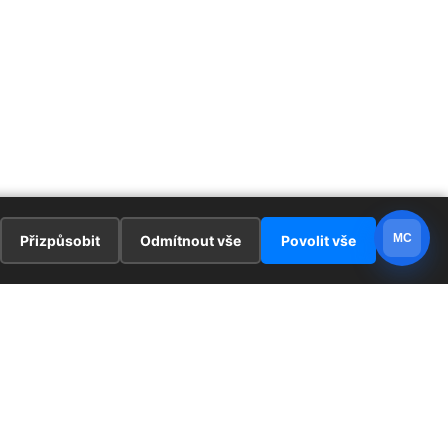
MC
Přizpůsobit
Odmítnout vše
Povolit vše
E
ZAJÍMAVOSTI
PRÁVNÍ UJEDNÁNÍ
ka !
Redaktoři
Ochrana osobních údajů