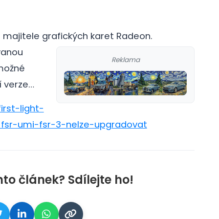
a majitele grafických karet Radeon.
vanou
Reklama
možné
í verze…
irst-light-
fsr-umi-fsr-3-nelze-upgradovat
nto článek? Sdílejte ho!