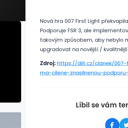
Nová hra 007 First Light překvapil
Podporuje FSR 3, ale implemento
takovým způsobem, aby nebylo 
upgradovat na novější / kvalitnějš
Zdroj:
https://diit.cz/clanek/007-f
ma-cilene-znasilnenou-podporu-
Líbil se vám te