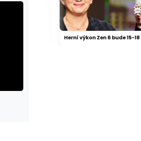
Výrobci: GeForce RTX 5000 zdraží o 20-30 %, zastavili jsme dodávky levných karet
Herní výkon Zen 6 bude 15-18 % nad Zen 5, na úrovni Zen 5 X3D
rie: cviky
galerie: cviky