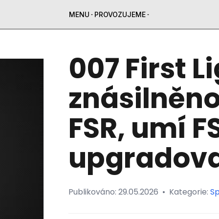
MENU
PROVOZUJEME
007 First L
znásilněn
FSR, umí FS
upgradov
Publikováno:
29.05.2026
•
Kategorie:
Sp