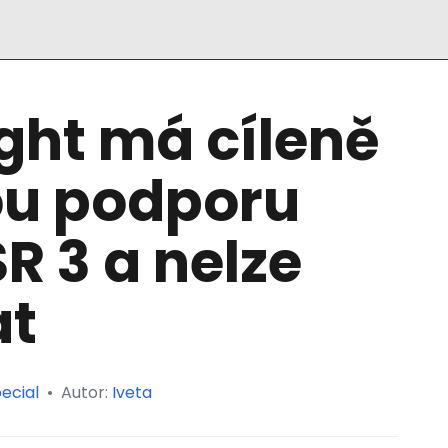
ight má cíleně
ou podporu
R 3 a nelze
at
ecial
•
Autor:
Iveta