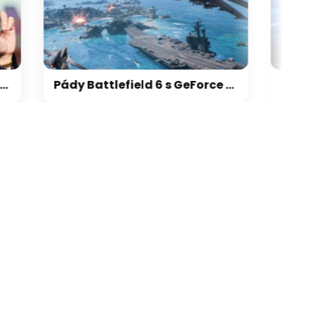
Pády Battlefield 6 s GeForce vyřešeny, netýkaly se jen vodní hladiny na RTX 5000
galerie: cviky