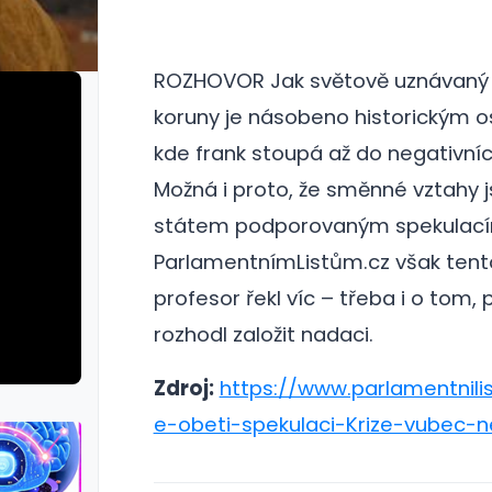
ROZHOVOR Jak světově uznávaný e
koruny je násobeno historickým o
kde frank stoupá až do negativní
Možná i proto, že směnné vztahy 
státem podporovaným spekulacím
ParlamentnímListům.cz však tent
profesor řekl víc – třeba i o tom, 
rozhodl založit nadaci.
Zdroj:
https://www.parlamentnilis
e-obeti-spekulaci-Krize-vubec-n