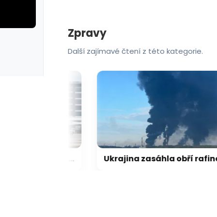
Zpravy
rie: cviky
galerie: cviky
Další zajímavé čtení z této kategorie.
Letadlo, u kterého se v Lipsku našel dron, bylo naložené municí, píší média
Ukrajina zasáhla obří rafinerii, Rusko cílilo na nádraží či autobus