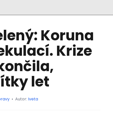
elený: Koruna
ekulací. Krize
ončila,
tky let
pravy
•
Autor:
Iveta