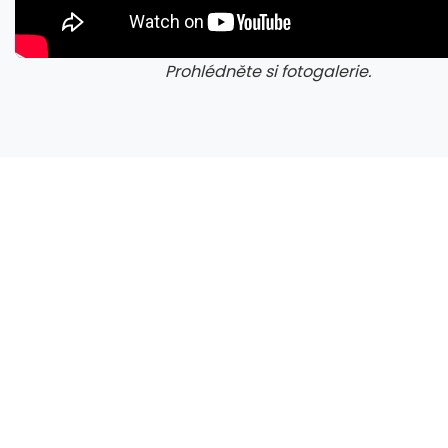
Prohlédněte si fotogalerie.
galerie: cviky
gale
Nejdražší demokratické primárky v Michiganu stranu rozdělily. Kvůli podpoře Izraele