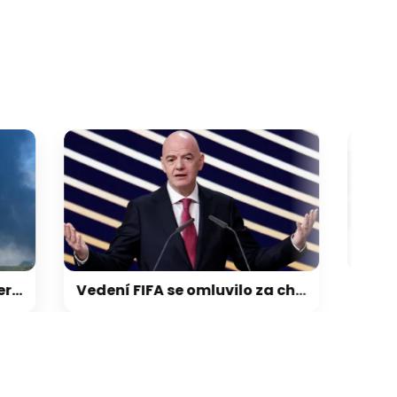
galerie: cviky
Vedení FIFA se omluvilo za chyby a podpořilo Infantina. UEFA trvá na bojkotu