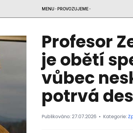
MENU
PROVOZUJEME
Profesor Z
je obětí sp
vůbec nesk
potrvá desí
Publikováno:
27.07.2026
•
Kategorie:
Z