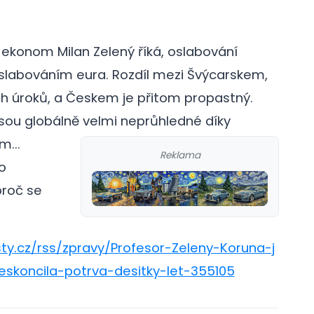
konom Milan Zelený říká, oslabování
slabováním eura. Rozdíl mezi Švýcarskem,
ch úroků, a Českem je přitom propastný.
jsou globálně velmi neprůhledné díky
...
Reklama
o
proč se
ty.cz/rss/zpravy/Profesor-Zeleny-Koruna-j
eskoncila-potrva-desitky-let-355105