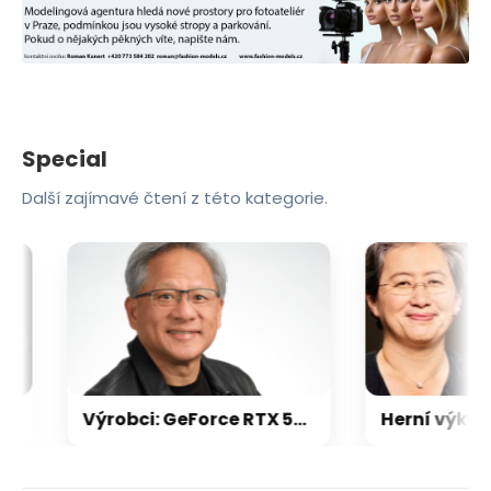
Special
Další zajímavé čtení z této kategorie.
Výrobci: GeForce RTX 5000 zdraží o 20-30 %, zastavili jsme dodávky levných karet