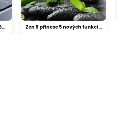
Zen 6 přinese 5 nových funkcí pro vyšší stabilitu výkonu, nejen herního
galerie: cviky