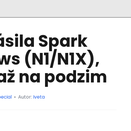
ásila Spark
ws (N1/N1X),
 až na podzim
ecial
•
Autor:
Iveta