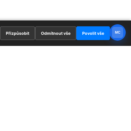
MC
Přizpůsobit
Odmítnout vše
Povolit vše
E
ZAJÍMAVOSTI
PRÁVNÍ UJEDNÁNÍ
ka !
Redaktoři
Ochrana osobních údajů
Cookies