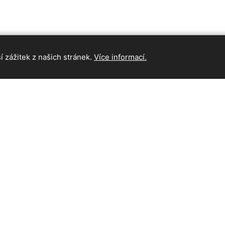
 zážitek z našich stránek.
Více informací.
INFORMAC
Hlavní strán
Kontakt