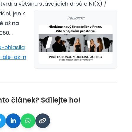
tvrdila většinu stávajících drbů o N1(X) /
ání, jen k
Reklama
é až na
5060…
a-ohlasila
-ale-az-n
nto článek? Sdílejte ho!