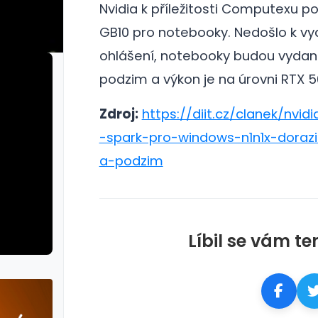
Nvidia k příležitosti Computexu po
GB10 pro notebooky.
Nedošlo k vyd
ohlášení, notebooky budou vydan
podzim a výkon je na úrovni RTX 
Zdroj:
https://diit.cz/clanek/nvidi
-spark-pro-windows-n1n1x-dorazi
a-podzim
Líbil se vám te