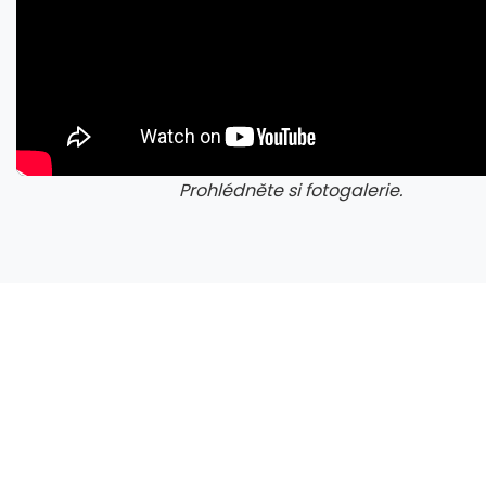
CXMT odmítla požadavky Applu, nenechá si diktovat ceny
Prohlédněte si fotogalerie.
galerie: cviky
gale