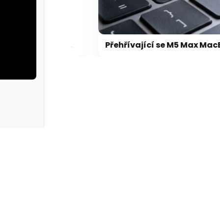
Microsoft chce, aby na Xbox Helix běhaly všechny hry, které kdy vyšly pro Xbox
Přehřívající se M5 Max MacBook Pro trápí zaseklé klávesy, cena opravy je $895
rie: cviky
galerie: cviky