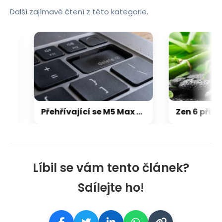
Další zajímavé čtení z této kategorie.
chny hry, které kdy vyšly pro Xbox
Přehřívající se M5 Max MacBook Pro trápí zaseklé klávesy, cena opravy je $895
Líbil se vám tento článek?
Sdílejte ho!