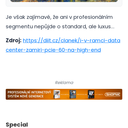
Je však zajímavé, že ani v profesionálním
segmentu nepůjde o standard, ale luxus…
Zdroj:
https://diit.cz/clanek/i-v-ramci-data
center-zamiri-pcie-60-na-high-end
Reklama
Special