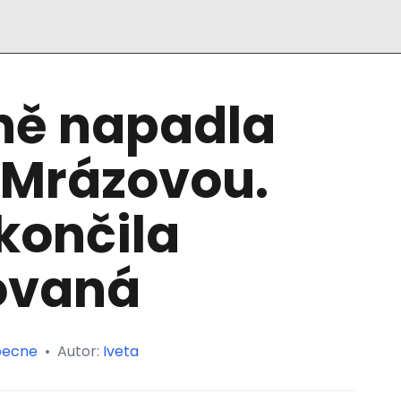
ině napadla
 Mrázovou.
končila
zovaná
ecne
•
Autor:
Iveta