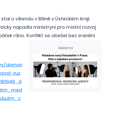
 stal o víkendu v Bílině v Ústeckém kraji.
zicky napadla ministryni pro místní rozvoj
átek ráno. Konflikt se obešel bez zranění.
Reklama
avy/domac
ozvoj-zuz
090949_d
&utm_med
s&utm_c