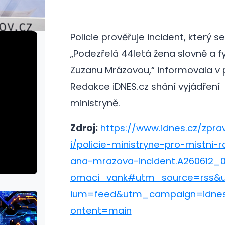
Policie prověřuje incident, který se
„Podezřelá 44letá žena slovně a fy
Zuzanu Mrázovou,“ informovala v p
Redakce iDNES.cz shání vyjádření
ministryně.
Zdroj:
https://www.idnes.cz/zpr
i/policie-ministryne-pro-mistni-r
ana-mrazova-incident.A260612_
omaci_vank#utm_source=rss
ium=feed&utm_campaign=idne
ontent=main