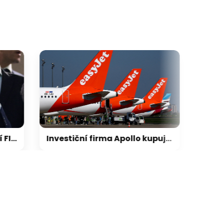
galerie: cviky
A to však nepřijímá
Investiční firma Apollo kupuje britské aerolinky easyJet za 5,7 miliardy liber