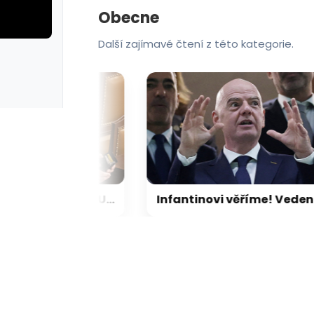
Obecne
Další zajímavé čtení z této kategorie.
rie: cviky
galerie: cviky
Vláda utahuje pravidla pro Ukrajince. Ochranu, dávky i auta čekají změny
Infantinovi věříme! Vedení FIFA podpořilo šéfa a omluvilo se, UEF