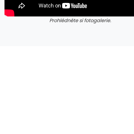
Prohlédněte si fotogalerie.
galerie: cviky
gale