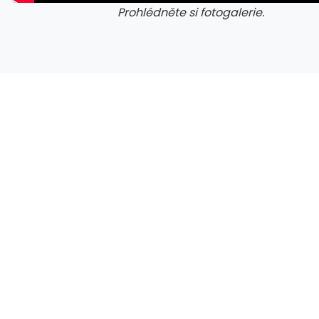
Prohlédněte si fotogalerie.
galerie: cviky
gale
Vedli, měli šance, ale pak je srazil Krulich. Musíme se gólově rozjet, ví jihlavský kouč