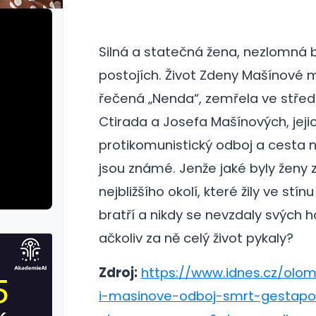
Silná a statečná žena, nezlomná b
postojích. Život Zdeny Mašínové m
řečená „Nenda“, zemřela ve střed
Ctirada a Josefa Mašínových, jeji
protikomunistický odboj a cesta 
jsou známé. Jenže jaké byly ženy z 
nejbližšího okolí, které žily ve stín
bratří a nikdy se nevzdaly svých 
ačkoliv za ně celý život pykaly?
Zdroj:
https://www.idnes.cz/olo
i-masinove-odboj-smrt-gestap