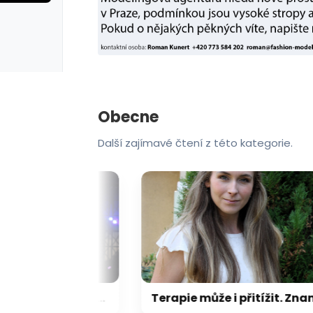
rie: cviky
galerie: cviky
Obecne
Další zajímavé čtení z této kategorie.
RECENZE: Z atmosféry mrazilo. Ztracený psal na Letné historii českého popu
Terapie může i přitížit. Znamená to, že se něco bolavého léčí, říká psycholožka