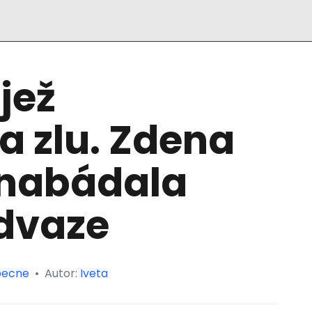
jež
a zlu. Zdena
nabádala
odvaze
ecne
•
Autor:
Iveta