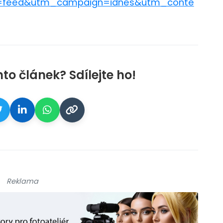
feed&utm_campaign=idnes&utm_conte
nto článek? Sdílejte ho!
Reklama