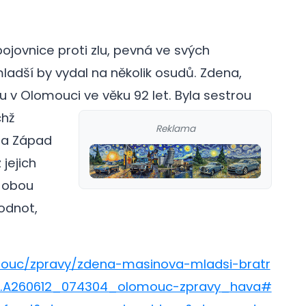
ojovnice proti zlu, pevná ve svých
ladší by vydal na několik osudů. Zdena,
u v Olomouci ve věku 92 let.
Byla sestrou
chž
Reklama
na Západ
jejich
u obou
hodnot,
mouc/zpravy/zdena-masinova-mladsi-bratr
o.A260612_074304_olomouc-zpravy_hava#