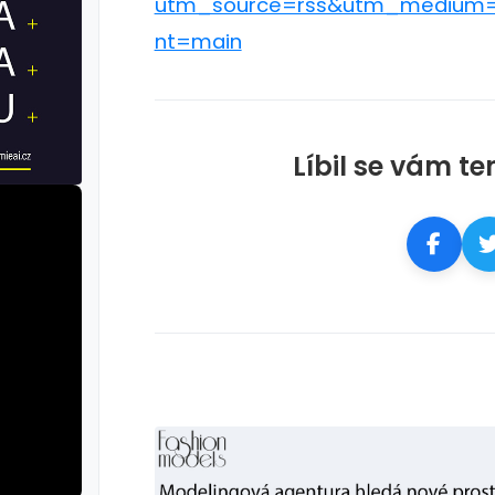
utm_source=rss&utm_medium=
nt=main
Líbil se vám te