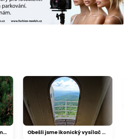
galerie: cviky
Obešli jsme ikonický vysílač na Ještědu. 48 metrů vysoko po nepřístupném ochozu