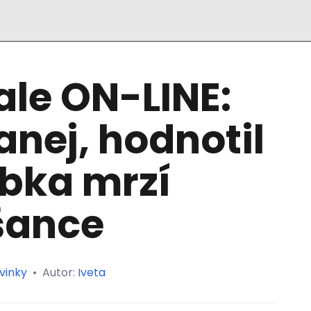
ale ON-LINE:
nej, hodnotil
ubka mrzí
šance
vinky
•
Autor:
Iveta