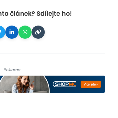
nto článek? Sdílejte ho!
Reklama
galerie: cviky