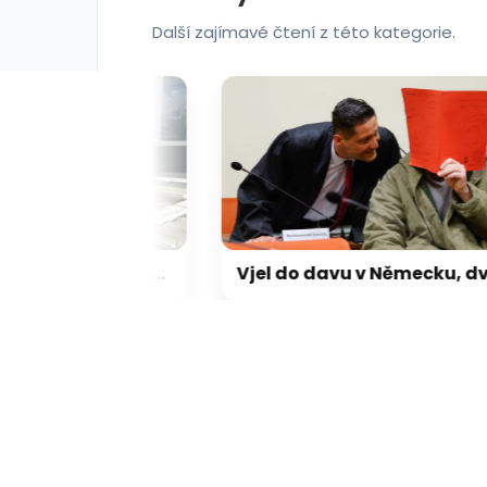
Další zajímavé čtení z této kategorie.
Influencera zastřelili během živého vysílání. Spekuluje se o mexických drogových kartelech
Vjel do davu v Německu, dva demonstranty zabil. Afghánec dožije za mřížemi, rozhodl 