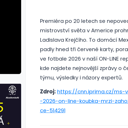
Premiéra po 20 letech se nepove
mistrovství světa v Americe prohrá
Ladislava Krejčího. To domácí Me
padly hned tři červené karty, poraz
ve fotbale 2026 v naší ON-LINE rep
kde najdete nejnovější zprávy o 
týmu, výsledky i názory expertů.
Zdroj:
https://cnn.iprima.cz/ms-
-2026-on-line-koubka-mrzi-zah
ce-514291