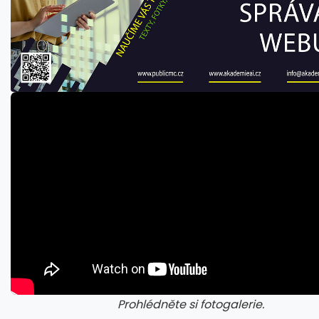
Prohlédněte si fotogalerie.
galerie: cviky
gale