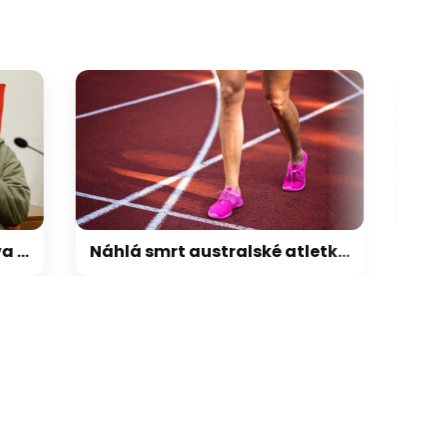
soud
Náhlá smrt australské atletky: Wardové bylo 21 let. Inspirovala své parťáky, truchlí klub