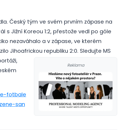
dla. Český tým ve svém prvním zápase na
l s Jižní Koreou 1:2, přestože vedl po góle
xiko nezaváhalo a v zápase, ve kterém
ilo Jihoafrickou republiku 2:0.
Sledujte MS
ortáži,
Reklama
českém
ve-fotbale
ozene-san