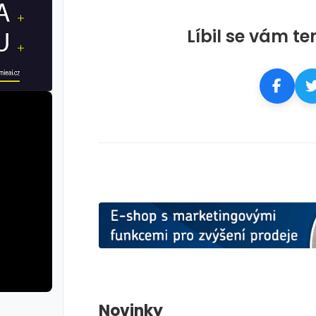
Líbil se vám te
Novinky
rie: cviky
galerie: cviky