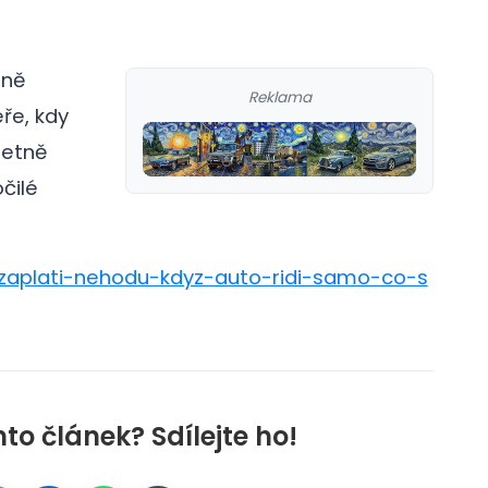
lně
Reklama
ře, kdy
letně
čilé
-zaplati-nehodu-kdyz-auto-ridi-samo-co-s
nto článek? Sdílejte ho!