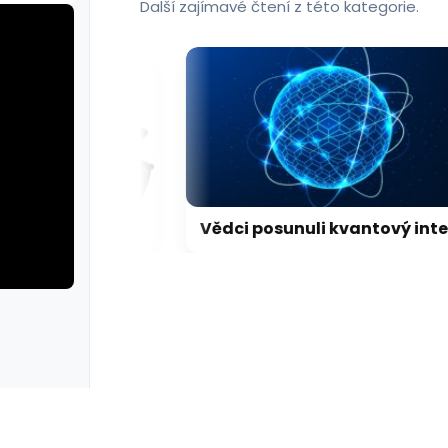
Další zajímavé čtení z této kategorie.
LEGO představilo dosud nejdetailnější model Hubbleova teleskopu
Vědci posunuli kvantový internet. Propojili ho s běžným internetem
rie: cviky
galerie: cviky