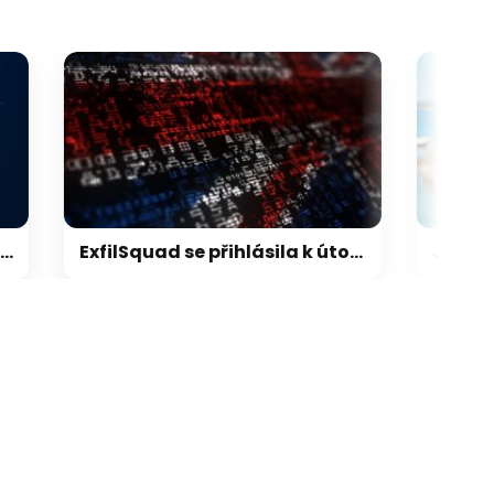
ExfilSquad se přihlásila k útoku na britskou policii. Žádala výkupné za mlčení
galerie: cviky