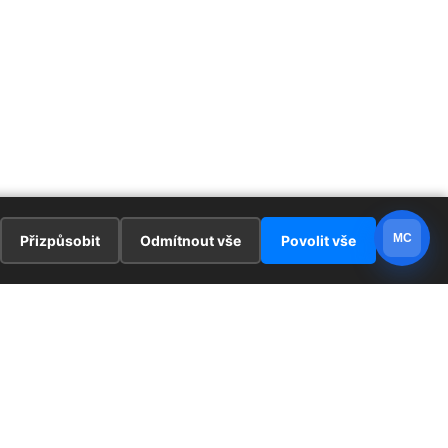
MC
Přizpůsobit
Odmítnout vše
Povolit vše
E
ZAJÍMAVOSTI
PRÁVNÍ UJEDNÁNÍ
ka !
Redaktoři
Ochrana osobních údajů