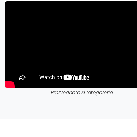
Nestačí kontrolovat adresu webu. Nový útok na Microsoft využívá oficiální portál
Prohlédněte si fotogalerie.
galerie: cviky
gale