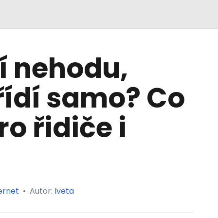
í nehodu,
řídí samo? Co
o řidiče i
ernet
•
Autor:
Iveta