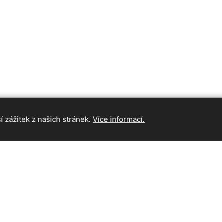
 zážitek z našich stránek.
Více informací.
INFORMAC
Hlavní strán