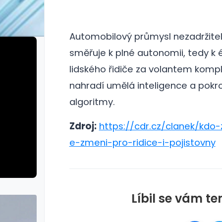
Automobilový průmysl nezadržite
směřuje k plné autonomii, tedy k é
lidského řidiče za volantem komp
nahradí umělá inteligence a pokro
algoritmy.
Zdroj:
https://cdr.cz/clanek/kdo
e-zmeni-pro-ridice-i-pojistovny
Líbil se vám te